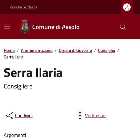
Regione Sardegna
Comune di Assolo
Home
/
Amministrazione
/
Organi di Governo
/
Consiglio
/
Serra Ilaria
Serra Ilaria
Consigliere
Condividi
Vedi azioni
Argomenti