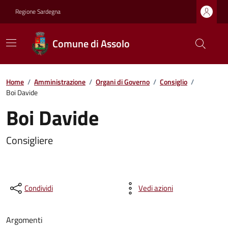
Regione Sardegna
Comune di Assolo
Home
/
Amministrazione
/
Organi di Governo
/
Consiglio
/
Boi Davide
Boi Davide
Consigliere
Condividi
Vedi azioni
Argomenti