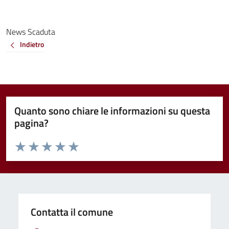
News Scaduta
Indietro
Quanto sono chiare le informazioni su questa
pagina?
Valuta da 1 a 5 stelle la pagina
Valuta 1 stelle su 5
Valuta 2 stelle su 5
Valuta 3 stelle su 5
Valuta 4 stelle su 5
Valuta 5 stelle su 5
Contatta il comune