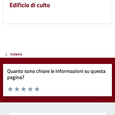
Edificio di culto
Indietro
Quanto sono chiare le informazioni su questa
pagina?
Valuta da 1 a 5 stelle la pagina
Valuta 1 stelle su 5
Valuta 2 stelle su 5
Valuta 3 stelle su 5
Valuta 4 stelle su 5
Valuta 5 stelle su 5