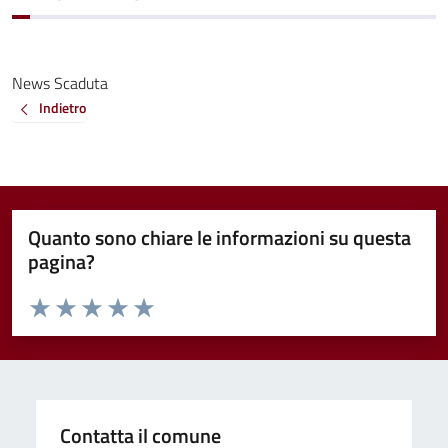
News Scaduta
Indietro
Quanto sono chiare le informazioni su questa
pagina?
Valuta da 1 a 5 stelle la pagina
Valuta 1 stelle su 5
Valuta 2 stelle su 5
Valuta 3 stelle su 5
Valuta 4 stelle su 5
Valuta 5 stelle su 5
Contatta il comune