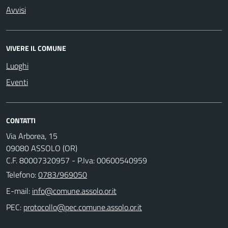
Avvisi
VIVERE IL COMUNE
Luoghi
Eventi
CONTATTI
Via Arborea, 15
09080 ASSOLO (OR)
C.F. 80007320957 - P.Iva: 00600540959
Telefono:
0783/969050
E-mail:
PEC: