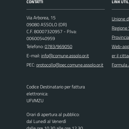
CONTATTI
LINK UTIL
Via Arborea, 15
Unione d
09080 ASSOLO (OR)
Regione
C.F. 80007320957 - P.Iva:
Provincia
00600540959
Telefono:
0783/969050
Web-app 
E-mail:
er il citt
PEC:
Formula 
Codice Destinatario per fattura
elettronica:
UFVMZU
Orari di apertura al pubblico:
dal Lunedì al Venerdì
dalle ore 10,30 alle ore 12,30