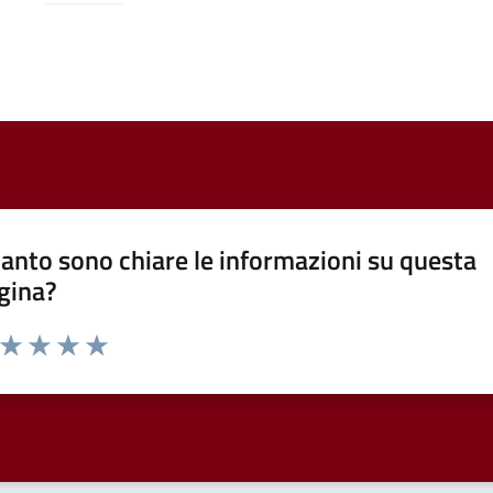
anto sono chiare le informazioni su questa
gina?
a da 1 a 5 stelle la pagina
ta 1 stelle su 5
Valuta 2 stelle su 5
Valuta 3 stelle su 5
Valuta 4 stelle su 5
Valuta 5 stelle su 5