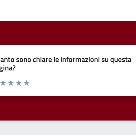
anto sono chiare le informazioni su questa
gina?
a da 1 a 5 stelle la pagina
ta 1 stelle su 5
Valuta 2 stelle su 5
Valuta 3 stelle su 5
Valuta 4 stelle su 5
Valuta 5 stelle su 5