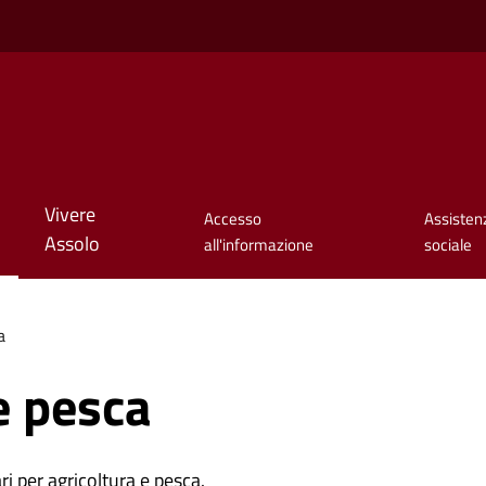
Vivere
Accesso
Assisten
Assolo
all'informazione
sociale
a
e pesca
ri per agricoltura e pesca.