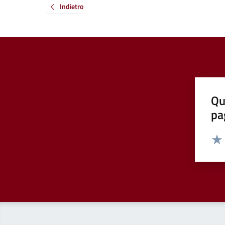
Indietro
Qu
pa
Valut
Valu