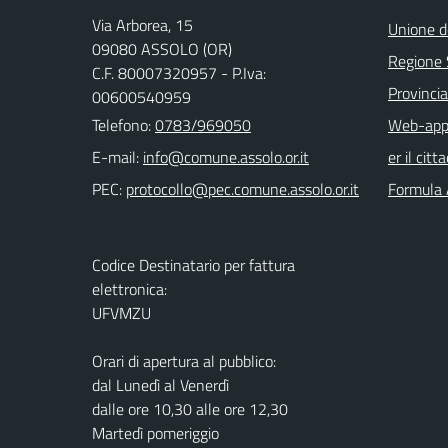
Via Arborea, 15
Unione d
09080 ASSOLO (OR)
Regione
C.F. 80007320957 - P.Iva:
Provincia
00600540959
Telefono:
0783/969050
Web-app 
E-mail:
er il citt
PEC:
Formula 
Codice Destinatario per fattura
elettronica:
UFVMZU
Orari di apertura al pubblico:
dal Lunedì al Venerdì
dalle ore 10,30 alle ore 12,30
Martedì pomeriggio