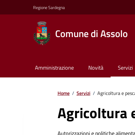
Regione Sardegna
Comune di Assolo
Amministrazione
Novità
Servizi
Home
/
Servizi
/
Agricoltura e pesc
Agricoltura 
Autorizzazioni e politiche alimenta