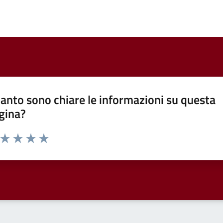
anto sono chiare le informazioni su questa
gina?
a da 1 a 5 stelle la pagina
ta 1 stelle su 5
Valuta 2 stelle su 5
Valuta 3 stelle su 5
Valuta 4 stelle su 5
Valuta 5 stelle su 5