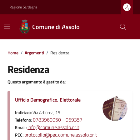
Regione Sardegna
Comune di Assolo
Home
/
Argomenti
/
Residenza
Residenza
Questo argomento è gestito da:
Ufficio Demografico, Elettorale
Indirizzo:
Via Arborea, 15
0783969050 - 969357
Telefono:
info@comune.assolo.or.it
Email:
protocollo@pec.comune.assolo.or.it
PEC: