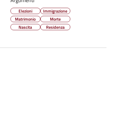
Argomenti
Elezioni
Immigrazione
Matrimonio
Morte
Nascita
Residenza