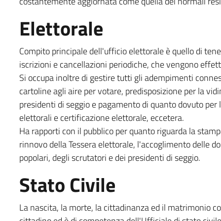
costantemente aggiornata come quella dei normali res
Elettorale
Compito principale dell'ufficio elettorale è quello di ten
iscrizioni e cancellazioni periodiche, che vengono effet
Si occupa inoltre di gestire tutti gli adempimenti conness
cartoline agli aire per votare, predisposizione per la vi
presidenti di seggio e pagamento di quanto dovuto per l
elettorali e certificazione elettorale, eccetera.
Ha rapporti con il pubblico per quanto riguarda la stampa d
rinnovo della Tessera elettorale, l'accoglimento delle dom
popolari, degli scrutatori e dei presidenti di seggio.
Stato Civile
La nascita, la morte, la cittadinanza ed il matrimonio 
cittadino ed è di competenza dell'Ufficiale di stato civile 